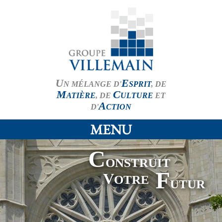
U
E
N MÉLANGE D'
SPRIT
, DE
M
C
ATIÈRE
, DE
ULTURE
ET
A
D'
CTION
MENU
C
ONSTRUIT
F
V
OTRE
UTUR