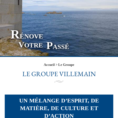
R
ÉNOVE
P
V
OTRE
ASSÉ
Accueil
>
Le Groupe
LE GROUPE VILLEMAIN
UN MÉLANGE D’ESPRIT, DE
MATIÈRE, DE CULTURE ET
D’ACTION