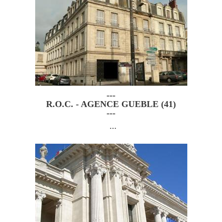
---
R.O.C. - AGENCE GUEBLE (41)
---
…