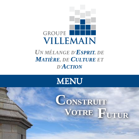
U
E
N MÉLANGE D'
SPRIT
, DE
M
C
ATIÈRE
, DE
ULTURE
ET
A
D'
CTION
MENU
C
ONSTRUIT
F
V
OTRE
UTUR