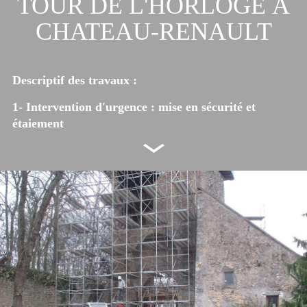
TOUR DE L'HORLOGE À
CHATEAU-RENAULT
Descriptif des travaux :
1- Intervention d'urgence : mise en sécurité et
étaiement
2- Renforcement de la structure
3- Reprise de la structure en maçonnerie, pierre de
taille et enduits
Vidéo:
https://video-streaming.orange.fr/actu-
politique/chateau-renault-reouverture-de-la-tour-de-
l-horloge-14-09-2018-VID0000002GznK.html
Inscrit sur la liste supplémentaire des monuments
historiques depuis 1949, ce monument, emblême de