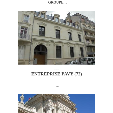
GROUPE…
Le GROUPE VILLEMAIN, Rénove votre
Passé, Construit votre Futur
---
ENTREPRISE PAVY (72)
---
…