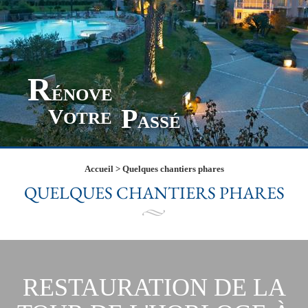
R
ÉNOVE
P
V
OTRE
ASSÉ
Accueil
>
Quelques chantiers phares
QUELQUES CHANTIERS PHARES
RESTAURATION DE LA