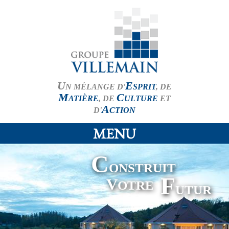
U
E
N MÉLANGE D'
SPRIT
, DE
M
C
ATIÈRE
, DE
ULTURE
ET
A
D'
CTION
MENU
C
ONSTRUIT
F
V
OTRE
UTUR