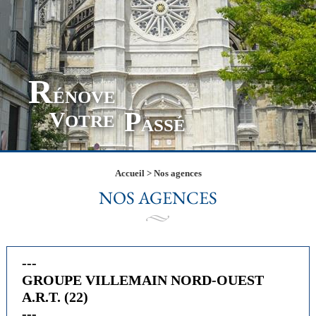
R
ÉNOVE
P
V
OTRE
ASSÉ
Accueil
>
Nos agences
NOS AGENCES
---
GROUPE VILLEMAIN NORD-OUEST
A.R.T. (22)
---