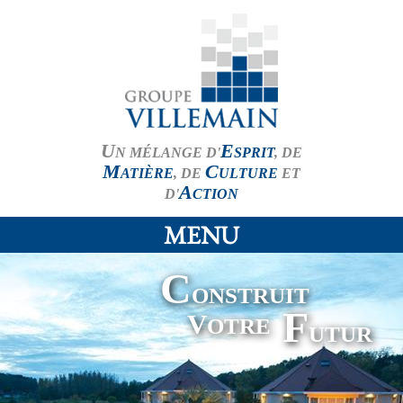
U
E
N MÉLANGE D'
SPRIT
, DE
M
C
ATIÈRE
, DE
ULTURE
ET
A
D'
CTION
MENU
C
ONSTRUIT
F
V
OTRE
UTUR