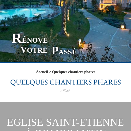
R
ÉNOVE
P
V
OTRE
ASSÉ
Accueil
>
Quelques chantiers phares
QUELQUES CHANTIERS PHARES
EGLISE SAINT-ETIENNE