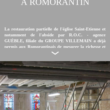
À ROMORANTIN
La restauration partielle de l'église Saint-Etienne et
notamment de l'abside par R.O.C. - agence
GUÈBLE, filiale du GROUPE VILLEMAIN a déjà
permis aux Romorantinais de mesurer la richesse et
l'importance de leur église. Cet édifice, le plus ancien
de la ville, retrouve sa place essentielle au cœur de la
cité.
Selon des textes anciens, l'église aurait été fondée
vers la fin du VIe siècle par les moines de l'abbaye
de Saint-Eusice de Selles-sur-Cher. En 1178, un écrit
du Pape Alexandre III confirme les biens, usages et
possessions des chanoines et fonde la paroisse sous le
vocable de Saint-Etienne. Le sanctuaire et la tour de
croisée remontent à cette époque. La nef date du