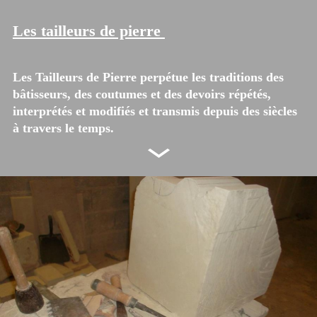
Les tailleurs de pierre
Les Tailleurs de Pierre perpétue les traditions des
bâtisseurs, des coutumes et des devoirs répétés,
interprétés et modifiés et transmis depuis des siècles
à travers le temps.
Taille de pierre, sculpture, gravure, marbrerie, les
spécialités des métiers de la pierre permettent après
façonnage de bâtir ou de rénover un patrimoine
architectural du plus ancien au plus comtemporain.
L’art de comprendre la pierre…
Un bon tailleur de pierre possède avant tout la
faculté de « ressentir » par avance la forme
harmonieuse cachée au sein de la roche brute, afin
de la concrétiser par ce que l'on nomme la
stéréotomie. Mais l’art de comprendre la pierre,
c’est aussi la capacité d’adapter ses méthodes de