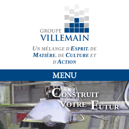
U
E
N MÉLANGE D'
SPRIT
, DE
M
C
ATIÈRE
, DE
ULTURE
ET
A
D'
CTION
MENU
C
ONSTRUIT
F
V
OTRE
UTUR