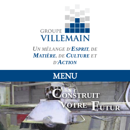
U
E
N MÉLANGE D'
SPRIT
, DE
M
C
ATIÈRE
, DE
ULTURE
ET
A
D'
CTION
MENU
C
ONSTRUIT
F
V
OTRE
UTUR