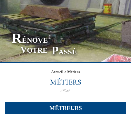
R
ÉNOVE
P
V
OTRE
ASSÉ
Accueil
>
Métiers
MÉTIERS
MÊTREURS